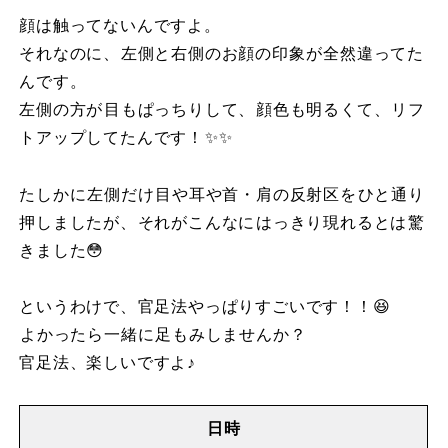
顔は触ってないんですよ。⁡
それなのに、⁡左側と右側のお顔の印象が⁡全然違ってた
んです。⁡
左側の方が⁡目もぱっちりして、⁡顔色も明るくて、⁡リフ
トアップしてたんです！⁡✨✨
たしかに⁡左側だけ⁡目や耳や首・肩の反射区を⁡ひと通り
押しましたが、⁡それがこんなに⁡はっきり現れるとは⁡驚
きました😳
⁡⁡
というわけで、⁡官足法やっぱりすごいです！！😆
⁡よかったら一緒に⁡足もみしませんか？⁡
官足法、楽しいですよ♪
日時